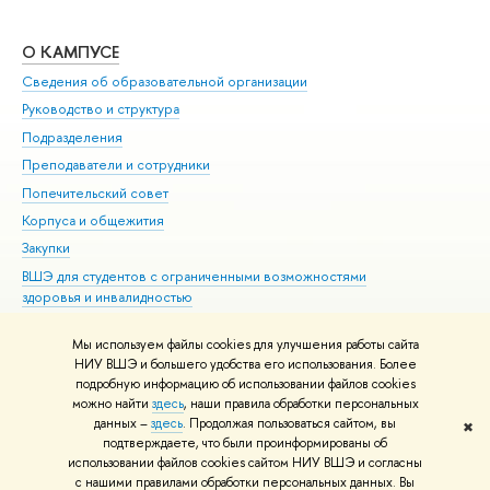
О КАМПУСЕ
ОБ
Сведения об образовательной организации
Мер
Руководство и структура
Мер
Подразделения
Дов
Преподаватели и сотрудники
Ол
Попечительский совет
При
Корпуса и общежития
При
Закупки
Ди
ВШЭ для студентов с ограниченными возможностями
До
здоровья и инвалидностью
Ас
Версия для слабовидящих
Обр
Мы используем файлы cookies для улучшения работы сайта
Единая платежная страница
НИУ ВШЭ и большего удобства его использования. Более
подробную информацию об использовании файлов cookies
можно найти
здесь
, наши правила обработки персональных
данных –
здесь
. Продолжая пользоваться сайтом, вы
✖
Редактору
подтверждаете, что были проинформированы об
© НИУ ВШЭ 1993–2026
Адреса и контакты
Условия использования
использовании файлов cookies сайтом НИУ ВШЭ и согласны
с нашими правилами обработки персональных данных. Вы
материалов
Политика конфиденциальности
Карта сайта