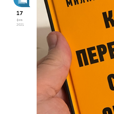
17
фев
2021