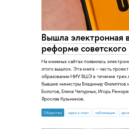
Вышла электронная 
реформе советского
На книжных сайтах появилась электрон
этого вышло». Эта книга – часть прое
образовании НИУ ВШЭ в течение трех л
бывшие министры Владимир Филиппов и
Болотов, Елена Чепурных, Игорь Ремор
Ярослав Кузьминов.
Общество
идеи и опыт
публикации
дис