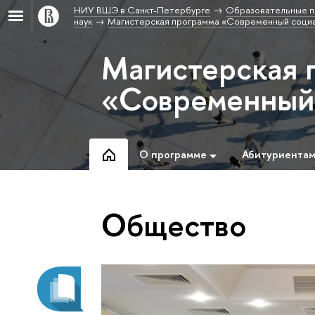
НИУ ВШЭ в Санкт-Петербурге
Образовательные п
наук
Магистерская программа «Современный социа
Магистерская 
«Современный 
О программе
Абитуриента
Общество