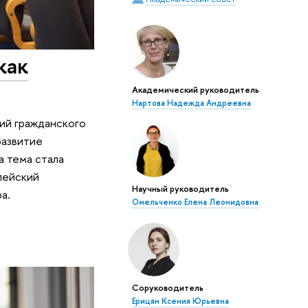
как
Академический руководитель
Нартова Надежда Андреевна
ий гражданского
развитие
а тема стала
пейский
Научный руководитель
а.
Омельченко Елена Леонидовна
Соруководитель
Ерицян Ксения Юрьевна