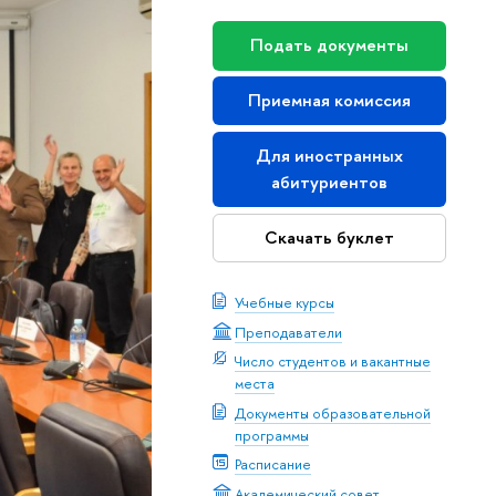
Подать документы
Приемная комиссия
Для иностранных
абитуриентов
Скачать буклет
Учебные курсы
Преподаватели
Число студентов и вакантные
места
Документы образовательной
программы
Расписание
Академический совет