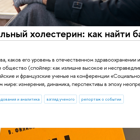
льный холестерин: как найти б
а, каков его уровень в отечественном здравоохранении и
 общество (спойлер: как излишне высокое и несправедли
ийские и французские ученые на конференции «Социальн
м мире: измерения, динамика, перспективы в эпоху неопр
дования и аналитика
взгляд ученого
репортаж о событии