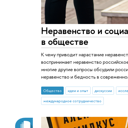
Неравенство и социа
в обществе
К чему приводит нарастание неравенств
воспринимает неравенство российское
многие другие вопросы обсудили росс
неравенство и бедность в современно
Общество
идеи и опыт
дискуссии
иссле
международное сотрудничество