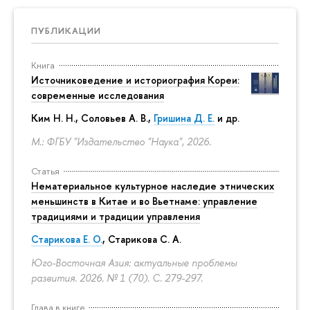
ПУБЛИКАЦИИ
Книга
Источниковедение и историография Кореи:
современные исследования
Ким Н. Н.
,
Соловьев А. В.
,
Гришина Д. Е.
и др.
М.: ФГБУ "Издательство "Наука", 2026.
Статья
Нематериальное культурное наследие этнических
меньшинств в Китае и во Вьетнаме: управление
традициями и традиции управления
Старикова Е. О.
,
Старикова С. А.
Юго-Восточная Азия: актуальные проблемы
развития. 2026. № 1 (70).
С. 279-297.
Глава в книге