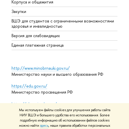
Корпуса и общежития
Прием
Закупки
Дипл
ВШЭ для студентов с ограниченными возможностями
Допол
здоровья и инвалидностью
Аспир
Версия для слабовидящих
Обрат
Единая платежная страница
http://www.minobrnauki.gov.ru/
Министерство науки и высшего образования РФ
https://edu.gov.ru/
Министерство просвещения РФ
https://elearning.hse.ru/mooc
Массовые открытые онлайн-курсы
Мы используем файлы cookies для улучшения работы сайта
НИУ ВШЭ и большего удобства его использования. Более
подробную информацию об использовании файлов cookies
можно найти
здесь
, наши правила обработки персональных