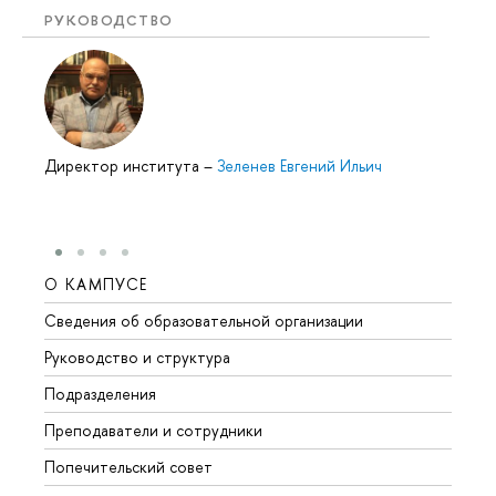
РУКОВОДСТВО
Директор института
–
Зеленев Евгений Ильич
О КАМПУСЕ
ОБР
Сведения об образовательной организации
Мероп
Руководство и структура
Мероп
Подразделения
Довуз
Преподаватели и сотрудники
Олим
Попечительский совет
Прием