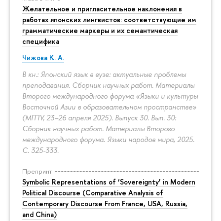
Желательное и пригласительное наклонения в
работах японских лингвистов: соответствующие им
грамматические маркеры и их семантическая
специфика
Чижова К. А.
В кн.: Японский язык в вузе: актуальные проблемы
преподавания. Сборник научных работ. Материалы
Второго международного форума «Языки и культуры
Восточной Азии в образовательном пространстве»
(МГПУ, 23–26 апреля 2025). Выпуск 30. Вып. 30:
Сборник научных работ. Материалы Второго
международного форума. Языки народов мира, 2025.
С. 325-333.
Препринт
Symbolic Representations of ‘Sovereignty’ in Modern
Political Discourse (Comparative Analysis of
Contemporary Discourse From France, USA, Russia,
and China)