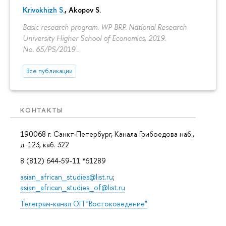
Krivokhizh S.
,
Akopov S.
Basic research program. WP BRP. National Research
University Higher School of Economics, 2019.
No. 65/PS/2019 .
Все публикации
КОНТАКТЫ
190068 г. Санкт-Петербург, Канала Грибоедова наб.,
д. 123, каб. 322
8 (812) 644-59-11 *61289
asian_african_studies@list.ru
;
asian_african_studies_of@list.ru
Телеграм-канал ОП "Востоковедение"