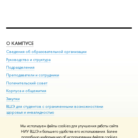
О КАМПУСЕ
ОБ
Сведения об образовательной организации
Мер
Руководство и структура
Мер
Подразделения
Дов
Преподаватели и сотрудники
Ол
Попечительский совет
При
Корпуса и общежития
При
Закупки
Ди
ВШЭ для студентов с ограниченными возможностями
До
здоровья и инвалидностью
Ас
Версия для слабовидящих
Обр
Мы используем файлы cookies для улучшения работы сайта
Единая платежная страница
НИУ ВШЭ и большего удобства его использования. Более
подробную информацию об использовании файлов cookies