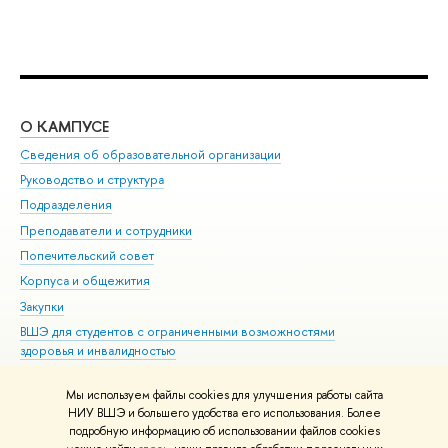
О КАМПУСЕ
ОБ
Сведения об образовательной организации
Мер
Руководство и структура
Мер
Подразделения
Дов
Преподаватели и сотрудники
Ол
Попечительский совет
При
Корпуса и общежития
При
Закупки
Ди
ВШЭ для студентов с ограниченными возможностями
До
здоровья и инвалидностью
Ас
Версия для слабовидящих
Обр
Мы используем файлы cookies для улучшения работы сайта
Единая платежная страница
НИУ ВШЭ и большего удобства его использования. Более
подробную информацию об использовании файлов cookies