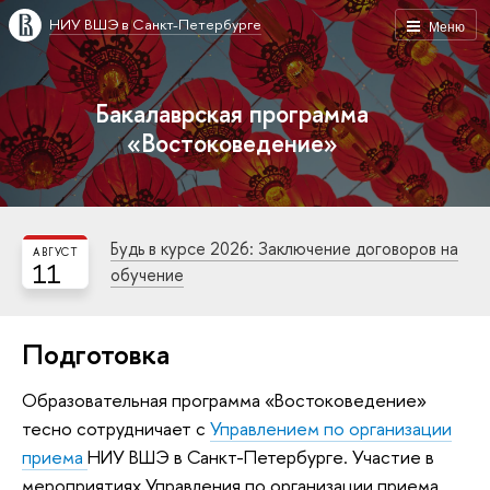
НИУ ВШЭ в Санкт-Петербурге
Меню
Бакалаврская программа
«Востоковедение»
Будь в курсе 2026: Заключение договоров на
АВГУСТ
11
обучение
Подготовка
Образовательная программа «Востоковедение»
тесно сотрудничает с
Управлением по организации
приема
НИУ ВШЭ в Санкт-Петербурге. Участие в
мероприятиях
Управления по организации приема