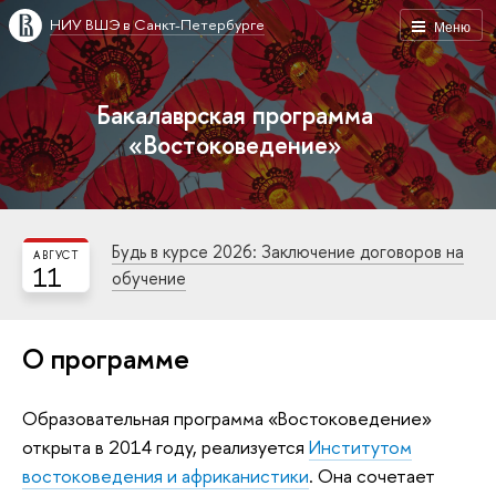
НИУ ВШЭ в Санкт-Петербурге
Меню
Бакалаврская программа
«Востоковедение»
Будь в курсе 2026: Заключение договоров на
АВГУСТ
11
обучение
О программе
Образовательная программа «Востоковедение»
открыта в 2014 году, реализуется
Институтом
востоковедения и африканистики
. Она сочетает