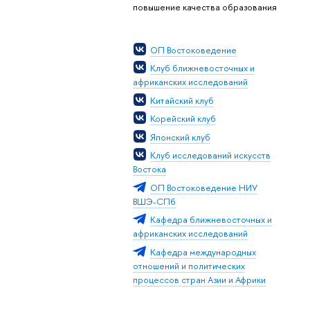
повышение качества образования
ОП Востоковедение
Клуб ближневосточных и
африканских исследований
Китайский клуб
Корейский клуб
Японский клуб
Клуб исследований искусств
Востока
ОП Востоковедение НИУ
ВШЭ-СПб
Кафедра ближневосточных и
африканских исследований
Кафедра международных
отношений и политических
процессов стран Азии и Африки