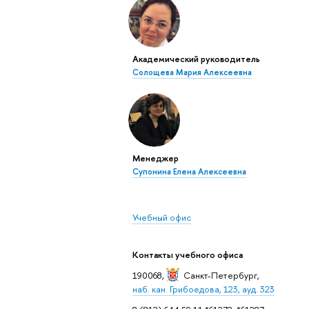
Академический руководитель
Солощева Мария Алексеевна
Менеджер
Супонина Елена Алексеевна
Учебный офис
Контакты учебного офиса
190068,
Санкт-Петербург
,
наб. кан. Грибоедова, 123, ауд. 323