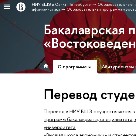
НИУ ВШЭ в Санкт-Петербурге
Образовательные п
африканистики
Образовательная программа «Вост
Бакалаврская 
«Востоковеде
О программе
Абитуриентам
Перевод студе
Перевод в НИУ ВШЭ осуществляется в
программ бакалавриата, специалитета,
университета
«Высшая школа экономики» и студентов