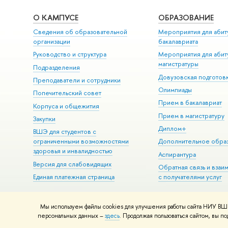
О КАМПУСЕ
ОБРАЗОВАНИЕ
Сведения об образовательной
Мероприятия для абит
организации
бакалавриата
Руководство и структура
Мероприятия для абит
магистратуры
Подразделения
Довузовская подготов
Преподаватели и сотрудники
Олимпиады
Попечительский совет
Прием в бакалавриат
Корпуса и общежития
Прием в магистратуру
Закупки
Диплом+
ВШЭ для студентов с
ограниченными возможностями
Дополнительное обра
здоровья и инвалидностью
Аспирантура
Версия для слабовидящих
Обратная связь и взаи
Единая платежная страница
с получателями услуг
Мы используем файлы cookies для улучшения работы сайта НИУ ВШЭ
© НИУ ВШЭ 1993–2026
Адреса и контакты
Условия использова
персональных данных –
здесь
. Продолжая пользоваться сайтом, вы 
Шрифты HSE Sans и HSE Slab разработаны в
Школе дизайна НИУ