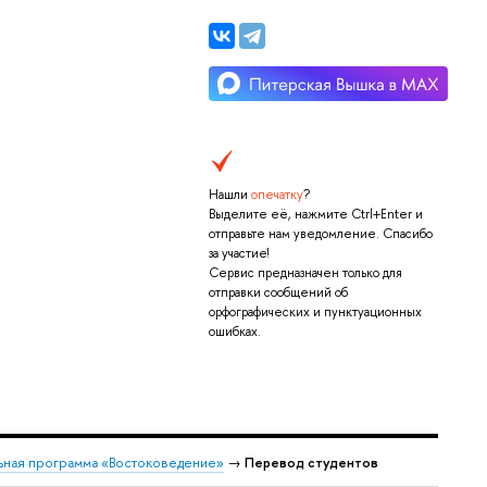
Нашли
опечатку
?
Выделите её, нажмите Ctrl+Enter и
отправьте нам уведомление. Спасибо
за участие!
Сервис предназначен только для
отправки сообщений об
орфографических и пунктуационных
ошибках.
ьная программа «Востоковедение»
→
Перевод студентов