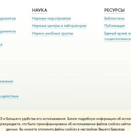
НАУКА
РЕСУРСЫ
уриентов
Научные мероприятия
Библиотека
Научные центры и лаборатории
Публикации
уриентов
Научно-учебные группы
Единый архив э
социологическ
ка
зование
модействие
 и большего удобства его использования. Более подробную информацию об испол
ния материалов
Политика конфиденциальности
Карта сайта
подтверждаете, что были проинформированы об использовании файлов cookies сай
 ВШЭ
данных. Вы можете отключить файлы cookies в настройках Вашего браузера.