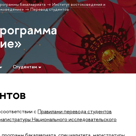
рограммы бакалавриата
Институт востоковедения и
оковедение»
Перевод студентов
программа
ние»
Студентам
нтов
 соответствии с
Правилами перевода студентов
 магистратуры Национального исследовательского
 программ бакалавриата, специалитета, магистратуры