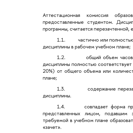
Аттестационная комиссия образов
предоставленные студентом. Дисцип
программы, считается перезачтенной, е
1.1.
частично или полность
дисциплины в рабочем учебном плане;
1.2.
общий объем часов
дисциплины полностью соответствует 
20%) от общего объема или количес
плане;
1.3.
содержание перез
дисциплины.
1.4.
совпадает форма п
представленных лицом, подавшим з
требуемой в учебном плане образова
«зачет».