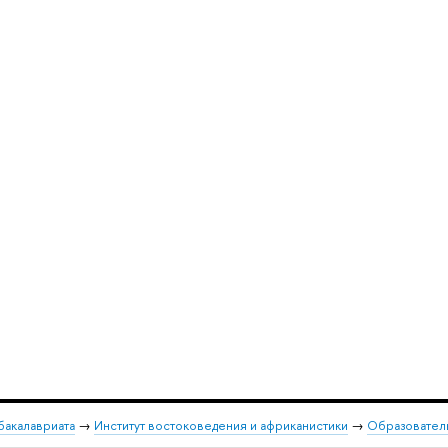
бакалавриата
→
Институт востоковедения и африканистики
→
Образовател