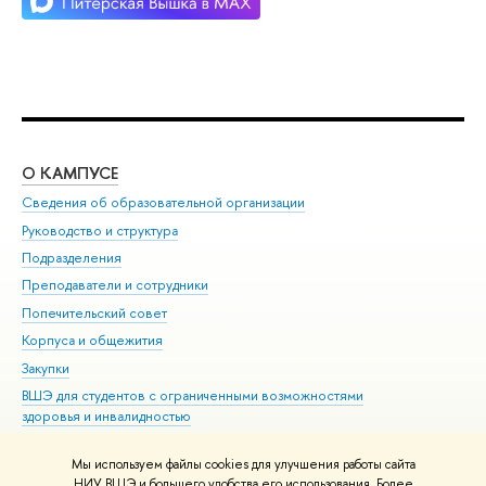
О КАМПУСЕ
ОБ
Сведения об образовательной организации
Мер
Руководство и структура
Мер
Подразделения
Дов
Преподаватели и сотрудники
Ол
Попечительский совет
При
Корпуса и общежития
При
Закупки
Ди
ВШЭ для студентов с ограниченными возможностями
До
здоровья и инвалидностью
Ас
Версия для слабовидящих
Обр
Мы используем файлы cookies для улучшения работы сайта
Единая платежная страница
НИУ ВШЭ и большего удобства его использования. Более