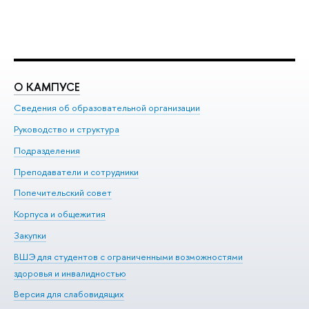
О КАМПУСЕ
О
Сведения об образовательной организации
Ме
Руководство и структура
Ме
Подразделения
До
Преподаватели и сотрудники
Ол
Попечительский совет
Пр
Корпуса и общежития
Пр
Закупки
Ди
ВШЭ для студентов с ограниченными возможностями
До
здоровья и инвалидностью
Ас
Версия для слабовидящих
Обр