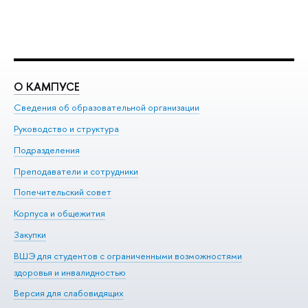
О КАМПУСЕ
О
Сведения об образовательной организации
Ме
Руководство и структура
Ме
Подразделения
До
Преподаватели и сотрудники
Ол
Попечительский совет
Пр
Корпуса и общежития
Пр
Закупки
Ди
ВШЭ для студентов с ограниченными возможностями
До
здоровья и инвалидностью
Ас
Версия для слабовидящих
Обр