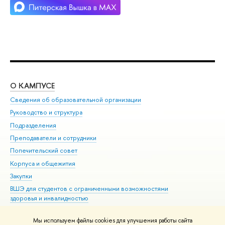
О КАМПУСЕ
ОБ
Сведения об образовательной организации
Мер
Руководство и структура
Мер
Подразделения
Дов
Преподаватели и сотрудники
Ол
Попечительский совет
При
Корпуса и общежития
При
Закупки
Ди
ВШЭ для студентов с ограниченными возможностями
До
здоровья и инвалидностью
Ас
Версия для слабовидящих
Обр
Мы используем файлы cookies для улучшения работы сайта
Единая платежная страница