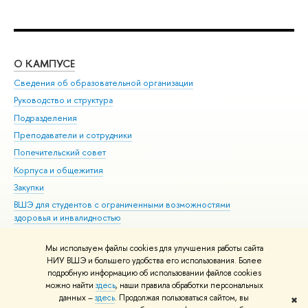
О КАМПУСЕ
ОБ
Сведения об образовательной организации
Мер
Руководство и структура
Мер
Подразделения
Дов
Преподаватели и сотрудники
Ол
Попечительский совет
При
Корпуса и общежития
При
Закупки
Ди
ВШЭ для студентов с ограниченными возможностями
До
здоровья и инвалидностью
Ас
Версия для слабовидящих
Обр
Мы используем файлы cookies для улучшения работы сайта
Единая платежная страница
НИУ ВШЭ и большего удобства его использования. Более
подробную информацию об использовании файлов cookies
можно найти
здесь
, наши правила обработки персональных
данных –
здесь
. Продолжая пользоваться сайтом, вы
✖