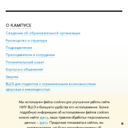
О КАМПУСЕ
ОБ
Сведения об образовательной организации
Мер
Руководство и структура
Мер
Подразделения
Дов
Преподаватели и сотрудники
Ол
Попечительский совет
При
Корпуса и общежития
При
Закупки
Ди
ВШЭ для студентов с ограниченными возможностями
До
здоровья и инвалидностью
Ас
Версия для слабовидящих
Обр
Мы используем файлы cookies для улучшения работы сайта
Единая платежная страница
НИУ ВШЭ и большего удобства его использования. Более
подробную информацию об использовании файлов cookies
можно найти
здесь
, наши правила обработки персональных
данных –
здесь
. Продолжая пользоваться сайтом, вы
✖
Редактору
подтверждаете, что были проинформированы об