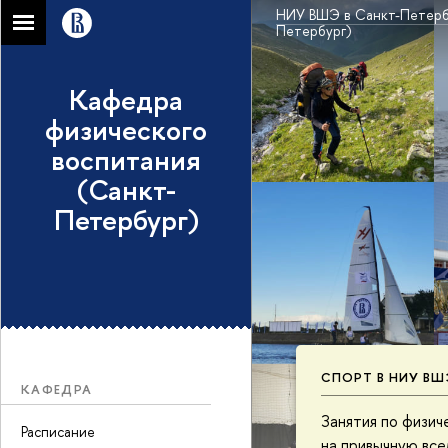
НИУ ВШЭ в Санкт-Петерб
Петербург)
Кафедра
физического
воспитания
(Санкт-
Петербург)
СПОРТ В НИУ ВШ
КАФЕДРА
Занятия по физи
Расписание
на привычную все