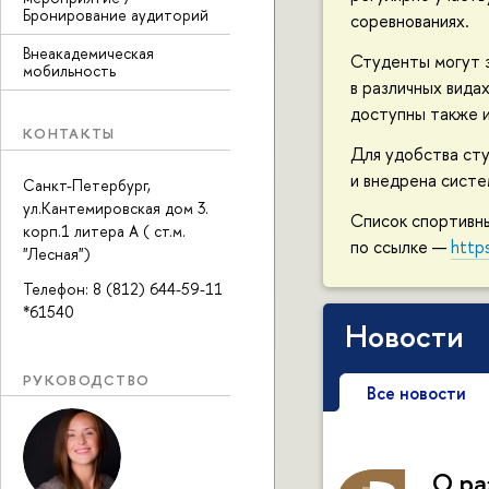
Бронирование аудиторий
соревнованиях.
Внеакадемическая
Студенты могут з
мобильность
в различных вида
доступны также 
КОНТАКТЫ
Для удобства ст
и внедрена сист
Санкт-Петербург,
ул.Кантемировская дом 3.
Список спортивны
корп.1 литера А ( ст.м.
по ссылке —
http
"Лесная")
Телефон: 8 (812) 644-59-11
*61540
Новости
РУКОВОДСТВО
Все новости
О ра