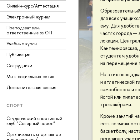
Онлайн-курс/Аттестация
Образовательный 
Электронный журнал
для всех учащихс
ему. Для удобст
Преподаватели,
ответственные за ОП
частях города — 
локации. Централ
Учебные курсы
Кантемировская, д.
Публикации
студентам удобне
на перемещение п
Сотрудники
На этих площадка
Мы в социальных сетях
и атлетической г
Дополнительная сессия
самооборона и во
йогой или пилате
тренажёрами.
СПОРТ
Кроме занятий н
Студенческий спортивный
есть возможность
клуб "Северный ворон"
баскетболу, наст
Организовать спортивное
регулярно участв
мероприятие /