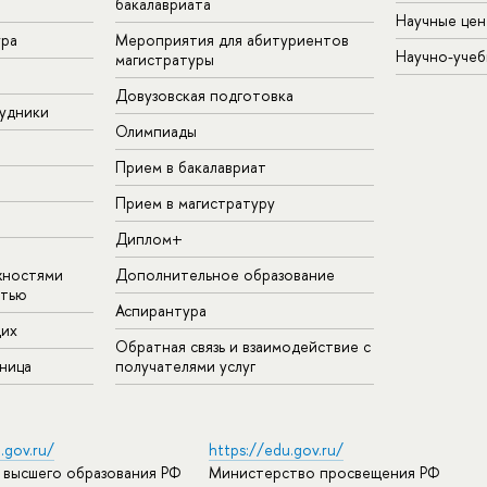
бакалавриата
Научные цен
ура
Мероприятия для абитуриентов
Научно-учеб
магистратуры
Довузовская подготовка
удники
Олимпиады
Прием в бакалавриат
Прием в магистратуру
Диплом+
жностями
Дополнительное образование
стью
Аспирантура
щих
Обратная связь и взаимодействие с
аница
получателями услуг
.gov.ru/
https://edu.gov.ru/
 высшего образования РФ
Министерство просвещения РФ