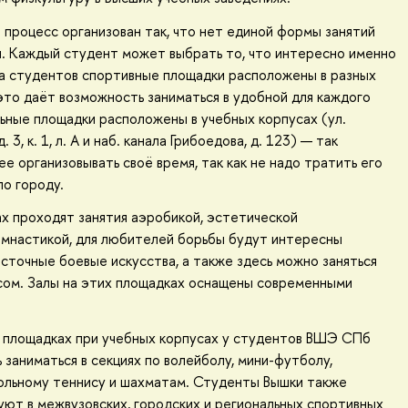
процесс организован так, что нет единой формы занятий
я. Каждый студент может выбрать то, что интересно именно
ва студентов спортивные площадки расположены в разных
это даёт возможность заниматься в удобной для каждого
ьные площадки расположены в учебных корпусах (ул.
 3, к. 1, л. А и наб. канала Грибоедова, д. 123) — так
е организовывать своё время, так как не надо тратить его
о городу.
х проходят занятия аэробикой, эстетической
имнастикой, для любителей борьбы будут интересны
сточные боевые искусства, а также здесь можно заняться
сом. Залы на этих площадках оснащены современными
а площадках при учебных корпусах у студентов ВШЭ СПб
 заниматься в секциях по волейболу, мини-футболу,
ольному теннису и шахматам. Студенты Вышки также
уют в межвузовских, городских и региональных спортивных