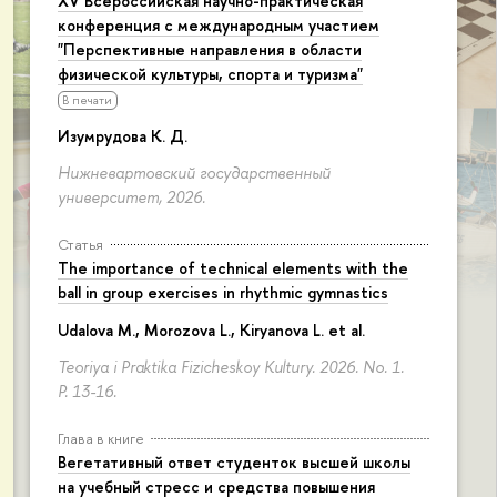
XV Всероссийская научно-практическая
конференция с международным участием
"Перспективные направления в области
физической культуры, спорта и туризма"
В печати
Изумрудова К. Д.
Нижневартовский государственный
университет, 2026.
Статья
The importance of technical elements with the
ball in group exercises in rhythmic gymnastics
Udalova M., Morozova L., Kiryanova L. et al.
Teoriya i Praktika Fizicheskoy Kultury. 2026. No. 1.
P. 13-16.
Глава в книге
Вегетативный ответ студенток высшей школы
на учебный стресс и средства повышения