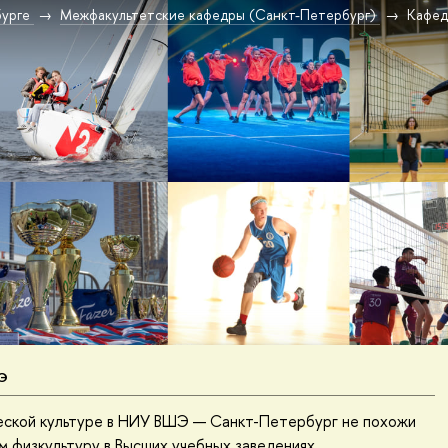
урге
Межфакультетские кафедры (Санкт-Петербург)
Кафед
Э
ческой культуре в НИУ ВШЭ — Санкт-Петербург не похожи
м физкультуру в Высших учебных заведениях.