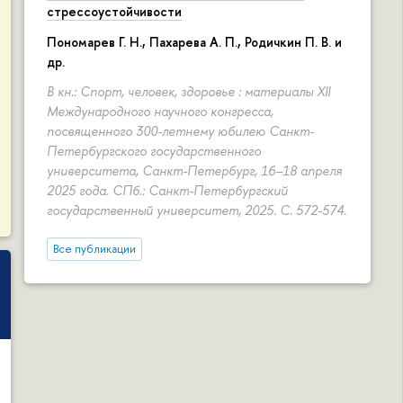
стрессоустойчивости
Пономарев Г. Н.,
Пахарева А. П.
, Родичкин П. В. и
др.
В кн.: Спорт, человек, здоровье : материалы XII
Международного научного конгресса,
посвященного 300-летнему юбилею Санкт-
Петербургского государственного
университета, Санкт-Петербург, 16–18 апреля
2025 года. СПб.: Санкт-Петербургский
государственный университет, 2025.
С. 572-574.
Все публикации