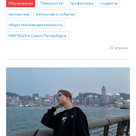
Образование
"Окна роста"
профессора
студенты
экспертиза
репортаж о событии
общественная деятельность
НИУ ВШЭ в Санкт-Петербурге
22 апреля