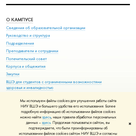
О КАМПУСЕ
ОБ
Сведения об образовательной организации
Мер
Руководство и структура
Мер
Подразделения
Дов
Преподаватели и сотрудники
Ол
Попечительский совет
При
Корпуса и общежития
При
Закупки
Ди
ВШЭ для студентов с ограниченными возможностями
До
здоровья и инвалидностью
Ас
Версия для слабовидящих
Обр
Мы используем файлы cookies для улучшения работы сайта
Единая платежная страница
НИУ ВШЭ и большего удобства его использования. Более
подробную информацию об использовании файлов cookies
можно найти
здесь
, наши правила обработки персональных
данных –
здесь
. Продолжая пользоваться сайтом, вы
✖
Редактору
подтверждаете, что были проинформированы об
© НИУ ВШЭ 1993–2026
Адреса и контакты
Условия использования
использовании файлов cookies сайтом НИУ ВШЭ и согласны