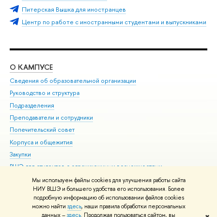
Питерская Вышка для иностранцев
Центр по работе с иностранными студентами и выпускниками
О КАМПУСЕ
ОБ
Сведения об образовательной организации
Мер
Руководство и структура
Мер
Подразделения
Дов
Преподаватели и сотрудники
Ол
Попечительский совет
При
Корпуса и общежития
При
Закупки
Ди
ВШЭ для студентов с ограниченными возможностями
До
здоровья и инвалидностью
Ас
Мы используем файлы cookies для улучшения работы сайта
Версия для слабовидящих
НИУ ВШЭ и большего удобства его использования. Более
Обр
подробную информацию об использовании файлов cookies
Единая платежная страница
можно найти
здесь
, наши правила обработки персональных
данных –
здесь
. Продолжая пользоваться сайтом, вы