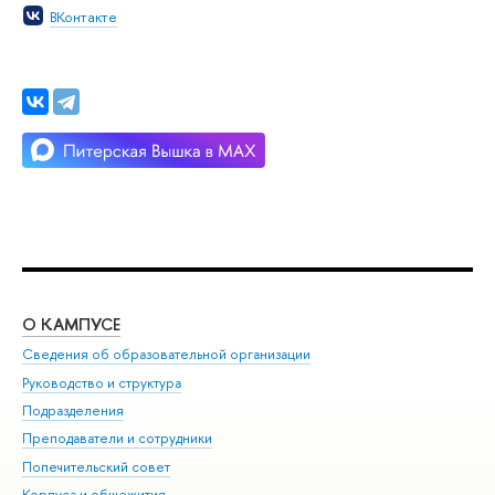
ВКонтакте
О КАМПУСЕ
ОБ
Сведения об образовательной организации
Мер
Руководство и структура
Мер
Подразделения
Дов
Преподаватели и сотрудники
Ол
Попечительский совет
При
Корпуса и общежития
При