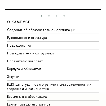
О КАМПУСЕ
Сведения об образовательной организации
М
Руководство и структура
М
Подразделения
Д
Преподаватели и сотрудники
О
Попечительский совет
П
Корпуса и общежития
П
Закупки
Д
ВШЭ для студентов с ограниченными возможностями
Д
здоровья и инвалидностью
А
Версия для слабовидящих
О
Единая платежная страница