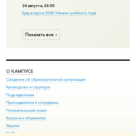
24 августа, 16:00
Будь в курсе 2026: Начало учебного года
Показать все
О КАМПУСЕ
ОБ
Сведения об образовательной организации
Мер
Руководство и структура
Мер
Подразделения
Дов
Преподаватели и сотрудники
Ол
Попечительский совет
При
Корпуса и общежития
При
Закупки
Ди
ВШЭ для студентов с ограниченными возможностями
До