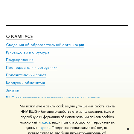
О КАМПУСЕ
ОБ
Сведения об образовательной организации
Мер
Руководство и структура
Мер
Подразделения
Дов
Преподаватели и сотрудники
Ол
Попечительский совет
При
Корпуса и общежития
При
Закупки
Ди
ВШЭ для студентов с ограниченными возможностями
До
здоровья и инвалидностью
Ас
Мы используем файлы cookies для улучшения работы сайта
Версия для слабовидящих
НИУ ВШЭ и большего удобства его использования. Более
Обр
подробную информацию об использовании файлов cookies
Единая платежная страница
можно найти
здесь
, наши правила обработки персональных
данных –
здесь
. Продолжая пользоваться сайтом, вы
✖
Редактору
подтверждаете, что были проинформированы об