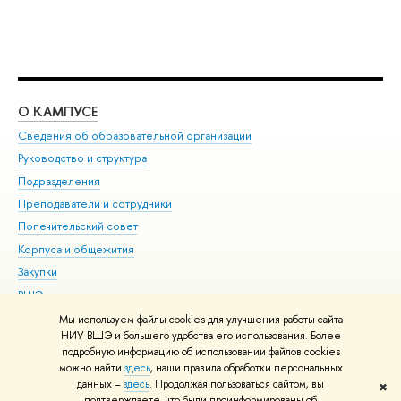
О КАМПУСЕ
ОБ
Сведения об образовательной организации
Мер
Руководство и структура
Мер
Подразделения
Дов
Преподаватели и сотрудники
Ол
Попечительский совет
При
Корпуса и общежития
При
Закупки
Ди
ВШЭ для студентов с ограниченными возможностями
До
здоровья и инвалидностью
Ас
Мы используем файлы cookies для улучшения работы сайта
Версия для слабовидящих
НИУ ВШЭ и большего удобства его использования. Более
Обр
подробную информацию об использовании файлов cookies
Единая платежная страница
можно найти
здесь
, наши правила обработки персональных
данных –
здесь
. Продолжая пользоваться сайтом, вы
✖
Редактору
подтверждаете, что были проинформированы об