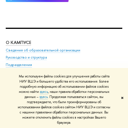
О КАМПУСЕ
ОБ
Сведения об образовательной организации
Мер
Руководство и структура
Мер
Подразделения
Дов
Преподаватели и сотрудники
Ол
Мы используем файлы cookies для улучшения работы сайта
Попечительский совет
При
НИУ ВШЭ и большего удобства его использования. Более
Корпуса и общежития
При
подробную информацию об использовании файлов cookies
можно найти
здесь
, наши правила обработки персональных
Закупки
Ди
данных –
здесь
. Продолжая пользоваться сайтом, вы
✖
ВШЭ для студентов с ограниченными возможностями
До
подтверждаете, что были проинформированы об
здоровья и инвалидностью
использовании файлов cookies сайтом НИУ ВШЭ и согласны
Ас
с нашими правилами обработки персональных данных. Вы
Версия для слабовидящих
Обр
можете отключить файлы cookies в настройках Вашего
Единая платежная страница
браузера.