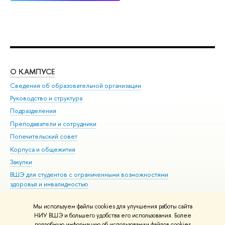
О КАМПУСЕ
ОБ
Сведения об образовательной организации
Мер
Руководство и структура
Мер
Подразделения
Дов
Преподаватели и сотрудники
Ол
Попечительский совет
При
Корпуса и общежития
При
Закупки
Ди
ВШЭ для студентов с ограниченными возможностями
До
здоровья и инвалидностью
Ас
Версия для слабовидящих
Обр
Мы используем файлы cookies для улучшения работы сайта
Единая платежная страница
НИУ ВШЭ и большего удобства его использования. Более
подробную информацию об использовании файлов cookies