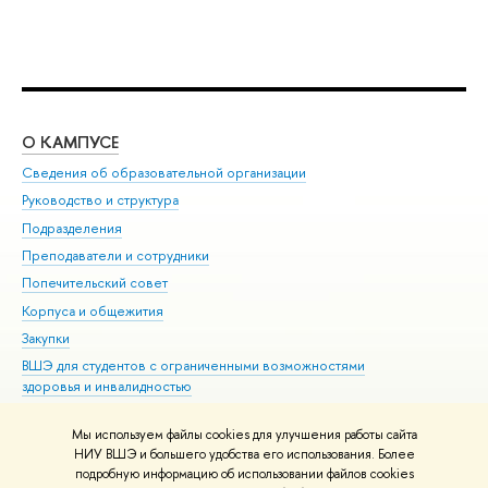
О КАМПУСЕ
ОБ
Сведения об образовательной организации
Мер
Руководство и структура
Мер
Подразделения
Дов
Преподаватели и сотрудники
Ол
Попечительский совет
При
Корпуса и общежития
При
Закупки
Ди
ВШЭ для студентов с ограниченными возможностями
До
здоровья и инвалидностью
Ас
Версия для слабовидящих
Обр
Мы используем файлы cookies для улучшения работы сайта
Единая платежная страница
НИУ ВШЭ и большего удобства его использования. Более
подробную информацию об использовании файлов cookies