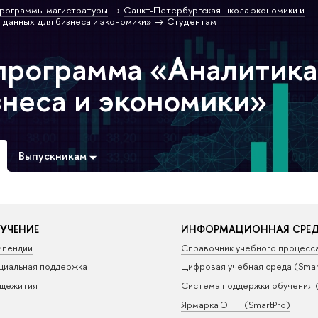
рограммы магистратуры
Санкт-Петербургская школа экономики и
 данных для бизнеса и экономики»
Студентам
программа «Аналитика
знеса и экономики»
Выпускникам
УЧЕНИЕ
ИНФОРМАЦИОННАЯ СРЕ
ипендии
Справочник учебного процесс
циальная поддержка
Цифровая учебная среда (Sma
щежития
Система поддержки обучения 
Ярмарка ЭПП (SmartPro)