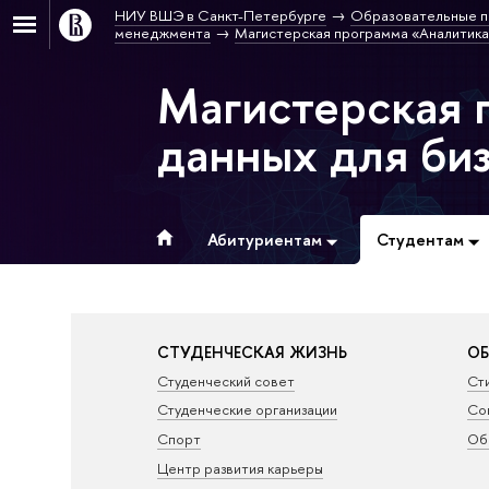
НИУ ВШЭ в Санкт-Петербурге
Образовательные п
менеджмента
Магистерская программа «Аналитика
Магистерская 
данных для би
Абитуриентам
Студентам
СТУДЕНЧЕСКАЯ ЖИЗНЬ
ОБ
Студенческий совет
Ст
Студенческие организации
Со
Спорт
Об
Центр развития карьеры