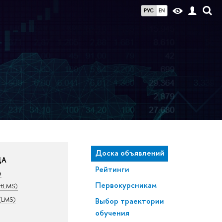
РУС
EN
Доска объявлений
ДА
Рейтинги
а
Первокурсникам
rtLMS)
(LMS)
Выбор траектории
обучения