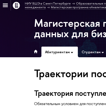
НИУ ВШЭ в Санкт-Петербурге
Образовательные п
менеджмента
Магистерская программа «Аналитика
Магистерская 
данных для би
Абитуриентам
Студентам
Траектории по
Траектория поступле
Обязательным условием для поступлени