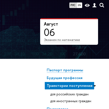
РУС
EN
Август
06
Экзамен по математике
Паспорт программы
Будущая профессия
Траектории поступления
для российских граждан
для иностранных граждан
Подготовка