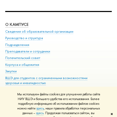
О КАМПУСЕ
ОБ
Сведения об образовательной организации
Мер
Руководство и структура
Мер
Подразделения
Дов
Преподаватели и сотрудники
Ол
Попечительский совет
При
Корпуса и общежития
При
Закупки
Ди
ВШЭ для студентов с ограниченными возможностями
До
здоровья и инвалидностью
Ас
Версия для слабовидящих
Обр
Мы используем файлы cookies для улучшения работы сайта
Единая платежная страница
НИУ ВШЭ и большего удобства его использования. Более
подробную информацию об использовании файлов cookies
можно найти
здесь
, наши правила обработки персональных
данных –
здесь
. Продолжая пользоваться сайтом, вы
✖