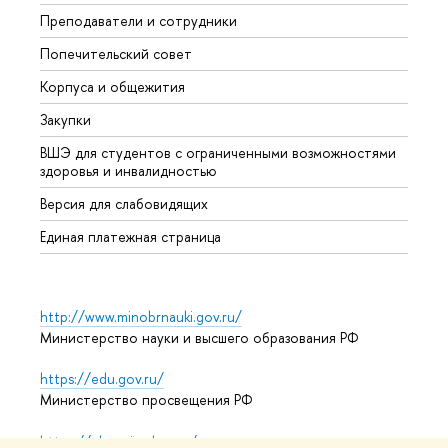
Преподаватели и сотрудники
Олим
Попечительский совет
Прием
Корпуса и общежития
Прием
Закупки
Дипл
ВШЭ для студентов с ограниченными возможностями
Допол
здоровья и инвалидностью
Аспир
Версия для слабовидящих
Обрат
Единая платежная страница
http://www.minobrnauki.gov.ru/
Министерство науки и высшего образования РФ
https://edu.gov.ru/
Министерство просвещения РФ
https://elearning.hse.ru/mooc