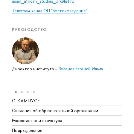
asian_african_studies_of@list.ru
Телеграм-канал ОП "Востоковедение"
РУКОВОДСТВО
Директор института
–
Зеленев Евгений Ильич
О КАМПУСЕ
ОБР
Сведения об образовательной организации
Мероп
Руководство и структура
Мероп
Подразделения
Довуз