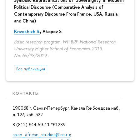
Symbolic Representations of ‘Sovereignty’ in Modern
Political Discourse (Comparative Analysis of
Contemporary Discourse From France, USA, Russia,
and China)
Krivokhizh S.
,
Akopov S.
Basic research program. WP BRP. National Research
University Higher School of Economics, 2019.
No. 65/PS/2019 .
Все публикации
КОНТАКТЫ
190068 г. Санкт-Петербург, Канала Грибоедова наб.,
д. 123, каб. 322
8 (812) 644-59-11 *61289
asian_african_studies@list.ru
;