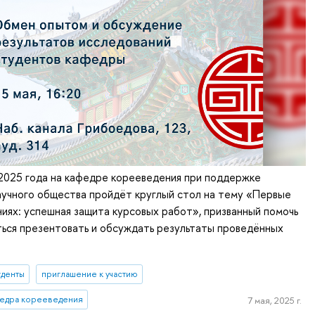
 2025 года на кафедре корееведения при поддержке
аучного общества пройдёт круглый стол на тему «Первые
ниях: успешная защита курсовых работ», призванный помочь
ься презентовать и обсуждать результаты проведённых
уденты
приглашение к участию
едра корееведения
7 мая, 2025 г.