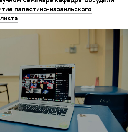
итие палестино-израильского
ликта