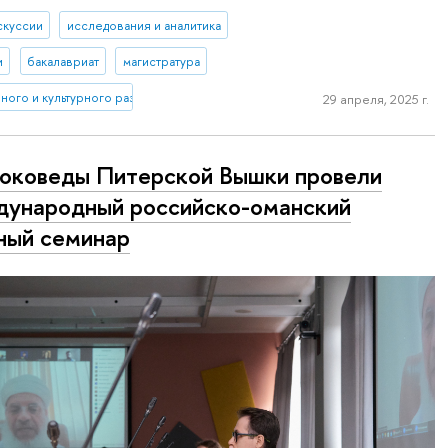
скуссии
исследования и аналитика
и
бакалавриат
магистратура
ого и культурного развития Азии и Африки
29 апреля, 2025 г.
оковеды Питерской Вышки провели
ународный российско-оманский
ный семинар