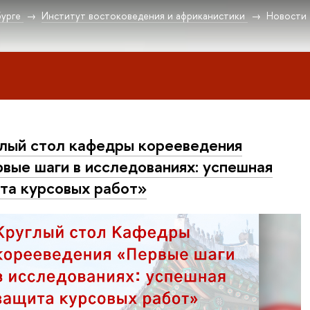
урге
Институт востоковедения и африканистики
Новости
лый стол кафедры корееведения
вые шаги в исследованиях: успешная
та курсовых работ»