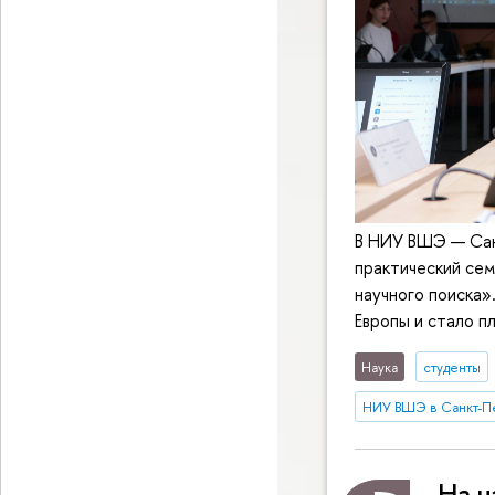
В НИУ ВШЭ — Сан
практический сем
научного поиска»
Европы и стало п
Наука
студенты
НИУ ВШЭ в Санкт-П
На н