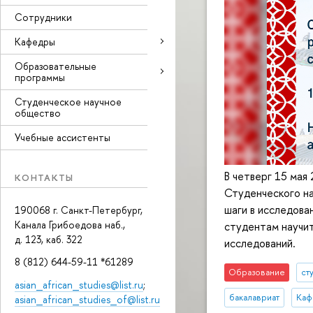
Сотрудники
Кафедры
Образовательные
программы
Студенческое научное
общество
Учебные ассистенты
В четверг 15 мая
КОНТАКТЫ
Студенческого н
шаги в исследова
190068 г. Санкт-Петербург,
Канала Грибоедова наб.,
студентам научит
д. 123, каб. 322
исследований.
8 (812) 644-59-11 *61289
Образование
ст
asian_african_studies@list.ru
;
бакалавриат
Каф
asian_african_studies_of@list.ru