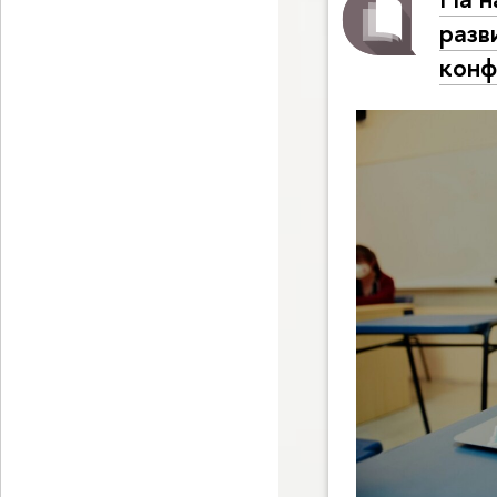
разв
конф