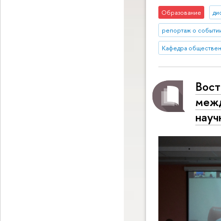
Образование
ди
репортаж о событи
Кафедра общественн
Вост
межд
науч