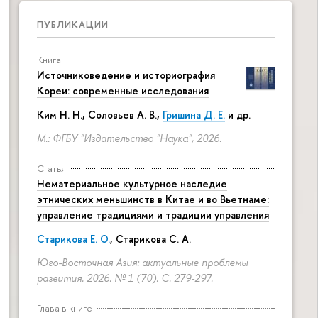
ПУБЛИКАЦИИ
Книга
Источниковедение и историография
Кореи: современные исследования
Ким Н. Н.
,
Соловьев А. В.
,
Гришина Д. Е.
и др.
М.: ФГБУ "Издательство "Наука", 2026.
Статья
Нематериальное культурное наследие
этнических меньшинств в Китае и во Вьетнаме:
управление традициями и традиции управления
Старикова Е. О.
,
Старикова С. А.
Юго-Восточная Азия: актуальные проблемы
развития. 2026. № 1 (70).
С. 279-297.
Глава в книге