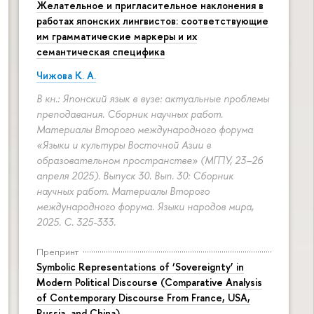
Желательное и пригласительное наклонения в
работах японских лингвистов: соответствующие
им грамматические маркеры и их
семантическая специфика
Чижова К. А.
В кн.: Японский язык в вузе: актуальные проблемы
преподавания. Сборник научных работ.
Материалы Второго международного форума
«Языки и культуры Восточной Азии в
образовательном пространстве» (МГПУ, 23–26
апреля 2025). Выпуск 30. Вып. 30: Сборник
научных работ. Материалы Второго
международного форума. Языки народов мира,
2025.
С. 325-333.
Препринт
Symbolic Representations of ‘Sovereignty’ in
Modern Political Discourse (Comparative Analysis
of Contemporary Discourse From France, USA,
Russia, and China)