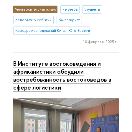
Университетская жизнь
не учеба
студенты
репортаж о событии
бакалавриат
Кафедра исследований Китая, Юго-Восточной и Южной Азии
10 февраля, 2025 г.
В Институте востоковедения и
африканистики обсудили
востребованность востоковедов в
сфере логистики