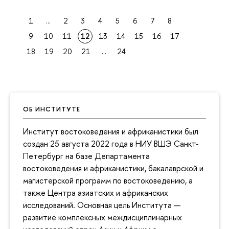
1
...
2
3
4
5
6
7
8
9
10
11
12
13
14
15
16
17
18
19
20
21
...
24
ОБ ИНСТИТУТЕ
Институт востоковедения и африканистики был
создан 25 августа 2022 года в НИУ ВШЭ Санкт-
Петербург на базе Департамента
востоковедения и африканистики, бакалаврской и
магистерской программ по востоковедению, а
также Центра азиатских и африканских
исследований. Основная цель Института —
развитие комплексных междисциплинарных