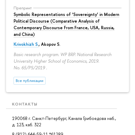
Препринт
Symbolic Representations of ‘Sovereignty’ in Modern
Political Discourse (Comparative Analysis of
Contemporary Discourse From France, USA, Russia,
and China)
Krivokhizh S.
,
Akopov S.
Basic research program. WP BRP. National Research
University Higher School of Economics, 2019.
No. 65/PS/2019 .
Все публикации
КОНТАКТЫ
190068 г. Санкт-Петербург, Канала Грибоедова наб.,
д. 123, каб. 322
8 (812) 644-59-11 *61289