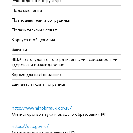
Руководство и структура
Мероп
Подразделения
Довуз
Преподаватели и сотрудники
Олим
Попечительский совет
Прием
Корпуса и общежития
Прием
Закупки
Дипл
ВШЭ для студентов с ограниченными возможностями
Допол
здоровья и инвалидностью
Аспир
Версия для слабовидящих
Обрат
Единая платежная страница
http://www.minobrnauki.gov.ru/
Министерство науки и высшего образования РФ
https://edu.gov.ru/
Министерство просвещения РФ