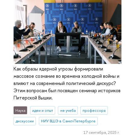
Как образы ядерной угрозы формировали
массовое сознание во времена холодной войны и
влияют на современный политический дискурс?
Этим вопросам был посвящен семинар историков
Питерской Вышки.
Наука
идеи и опыт
не учеба
профессора
дискуссии
НИУ ВШЭ в Санкт-Петербурге
17 сентября, 2025 г.