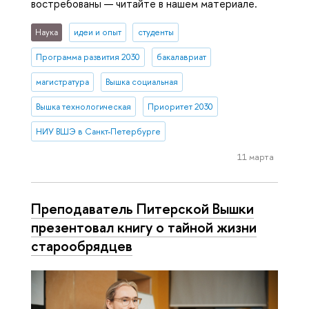
востребованы — читайте в нашем материале.
Наука
идеи и опыт
студенты
Программа развития 2030
бакалавриат
магистратура
Вышка социальная
Вышка технологическая
Приоритет 2030
НИУ ВШЭ в Санкт-Петербурге
11 марта
Преподаватель Питерской Вышки
презентовал книгу о тайной жизни
старообрядцев