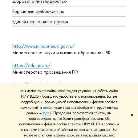
здоровья и инвалидностью
Аспир
Версия для слабовидящих
Обрат
Единая платежная страница
http://www.minobrnauki.gov.ru/
Министерство науки и высшего образования РФ
https://edu.gov.ru/
Министерство просвещения РФ
https://elearning.hse.ru/mooc
Массовые открытые онлайн-курсы
Мы используем файлы cookies для улучшения работы сайта
НИУ ВШЭ и большего удобства его использования. Более
подробную информацию об использовании файлов cookies
можно найти
здесь
, наши правила обработки персональных
данных –
здесь
. Продолжая пользоваться сайтом, вы
© НИУ ВШЭ 1993–2026
Адреса и контакты
Условия
✖
подтверждаете, что были проинформированы об
использования материалов
Политика конфиденциальности
использовании файлов cookies сайтом НИУ ВШЭ и согласны
Карта сайта
с нашими правилами обработки персональных данных. Вы
можете отключить файлы cookies в настройках Вашего
Редактору