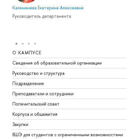
Калеменева Екатерина Алексеевна
Руководитель департамента
О КАМПУСЕ
ОБР
Сведения об образовательной организации
Мероп
Руководство и структура
Мероп
Подразделения
Довуз
Преподаватели и сотрудники
Олим
Попечительский совет
Прием
Корпуса и общежития
Прием
Закупки
Дипл
ВШЭ для студентов с ограниченными возможностями
Допол