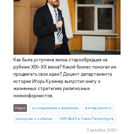
Как была устроена жизнь старообрядцев на
рубеже XIX–XX веков? Какой бизнес помогал им
продвигать свои идеи? Доцент департамента
истории Игорь Кузинер выпустил книгу о
жизненных стратегиях религиозных
нонконформистов.
Наука
исследования и аналитика
взгляд ученого
репортаж о событии
НИУ ВШЭ в Санкт-Петербурге
5 декабря, 2025 г.