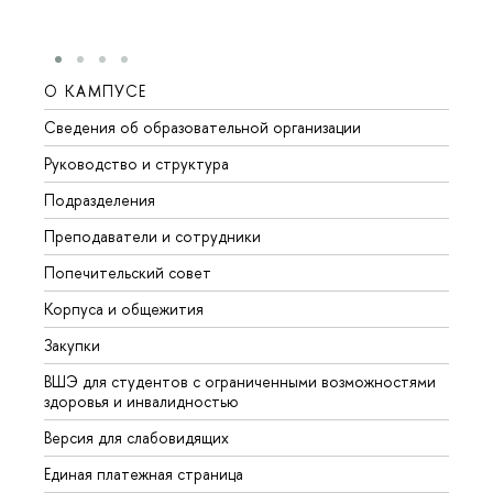
О КАМПУСЕ
ОБР
Сведения об образовательной организации
Мероп
Руководство и структура
Мероп
Подразделения
Довуз
Преподаватели и сотрудники
Олим
Попечительский совет
Прием
Корпуса и общежития
Прием
Закупки
Дипл
ВШЭ для студентов с ограниченными возможностями
Допол
здоровья и инвалидностью
Аспир
Версия для слабовидящих
Обрат
Единая платежная страница