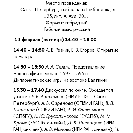
Место проведения:
г. Санкт-Петербург,
наб. канала Грибоедова, д.
123, лит. А, Ауд. 201.
Формат: гибридный
Рабочий язык: русский
14 февраля (пятница) 14.40 – 18.00
14:40 – 14:50
А. В. Резник, Е. В. Егоров. Открытие
семинара
14:50 – 15:30
А. А. Селин
. Представление
монографии «Тявзино 1592–1595 гг.
Дипломатические игры на востоке Балтики»
15.30 – 17.40
Дискуссия по книге. Ожидается
участие
Е. В. Анисимова
(НИУ ВШЭ – Санкт-
Петербург),
А. В. Сиренова
(СПбИИ РАН),
В. В.
Шишкина
(СПбИИ РАН),
А. И. Филюшкина
(СПбГУ),
К. Ю. Ерусалимского
(ЕУСПб),
М. М.
Крома
(ЕУСПб, он-лайн),
Д. В. Лисейцева
(ИРИ
РАН, он-лайн),
А. В. Малова
(ИРИ РАН, он-лайн),
Н.