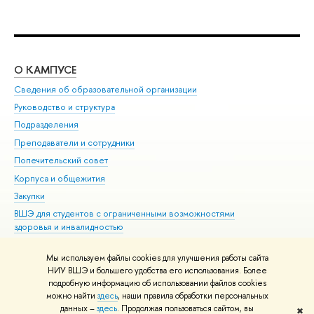
О КАМПУСЕ
ОБ
Сведения об образовательной организации
Мер
Руководство и структура
Мер
Подразделения
Дов
Преподаватели и сотрудники
Ол
Попечительский совет
При
Корпуса и общежития
При
Закупки
Ди
ВШЭ для студентов с ограниченными возможностями
До
здоровья и инвалидностью
Ас
Версия для слабовидящих
Обр
Мы используем файлы cookies для улучшения работы сайта
Единая платежная страница
НИУ ВШЭ и большего удобства его использования. Более
подробную информацию об использовании файлов cookies
можно найти
здесь
, наши правила обработки персональных
данных –
здесь
. Продолжая пользоваться сайтом, вы
✖