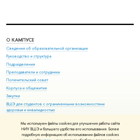
О КАМПУСЕ
ОБ
Сведения об образовательной организации
Мер
Руководство и структура
Мер
Подразделения
Дов
Преподаватели и сотрудники
Ол
Попечительский совет
При
Корпуса и общежития
При
Закупки
Ди
ВШЭ для студентов с ограниченными возможностями
До
здоровья и инвалидностью
Ас
Версия для слабовидящих
Обр
Мы используем файлы cookies для улучшения работы сайта
Единая платежная страница
НИУ ВШЭ и большего удобства его использования. Более
подробную информацию об использовании файлов cookies