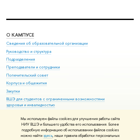
О КАМПУСЕ
ОБ
Сведения об образовательной организации
Мер
Руководство и структура
Мер
Подразделения
Дов
Преподаватели и сотрудники
Ол
Попечительский совет
При
Корпуса и общежития
При
Закупки
Ди
ВШЭ для студентов с ограниченными возможностями
До
здоровья и инвалидностью
Ас
Версия для слабовидящих
Обр
Мы используем файлы cookies для улучшения работы сайта
Единая платежная страница
НИУ ВШЭ и большего удобства его использования. Более
подробную информацию об использовании файлов cookies
можно найти
здесь
, наши правила обработки персональных