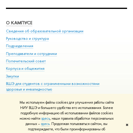
О КАМПУСЕ
ОБ
Сведения об образовательной организации
Мер
Руководство и структура
Мер
Подразделения
Дов
Преподаватели и сотрудники
Ол
Попечительский совет
При
Корпуса и общежития
При
Закупки
Ди
ВШЭ для студентов с ограниченными возможностями
До
здоровья и инвалидностью
Ас
Версия для слабовидящих
Обр
Мы используем файлы cookies для улучшения работы сайта
Единая платежная страница
НИУ ВШЭ и большего удобства его использования. Более
подробную информацию об использовании файлов cookies
можно найти
здесь
, наши правила обработки персональных
данных –
здесь
. Продолжая пользоваться сайтом, вы
✖
Редактору
подтверждаете, что были проинформированы об