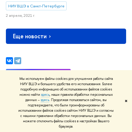
НИУ ВШЭ в Санкт-Петербурге
2 апреля, 2021 г.
Еще новости
Мы используем файлы cookies для улучшения работы сайта
НИУ ВШЭ и большего удобства его использования. Более
подробную информацию об использовании файлов cookies
можно найти
здесь
, наши правила обработки персональных
данных –
здесь
. Продолжая пользоваться сайтом, вы
✖
Нашли
опечатку
?
подтверждаете, что были проинформированы об
Выделите её, нажмите Ctrl+Enter и отправьте нам
использовании файлов cookies сайтом НИУ ВШЭ и согласны
с нашими правилами обработки персональных данных. Вы
уведомление. Спасибо за участие!
можете отключить файлы cookies в настройках Вашего
браузера.