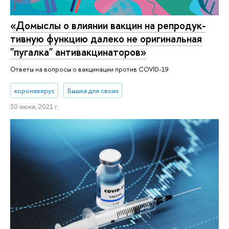
«Домыслы о влиянии вакцин на ре­про­дук­
тив­ную функцию далеко не ори­ги­наль­ная
"пугалка" ан­ти­вак­ци­на­то­ров»‎
Ответы на вопросы о вакцинации против COVID-19
коронавирус
Вышка для своих
30 июня, 2021 г.