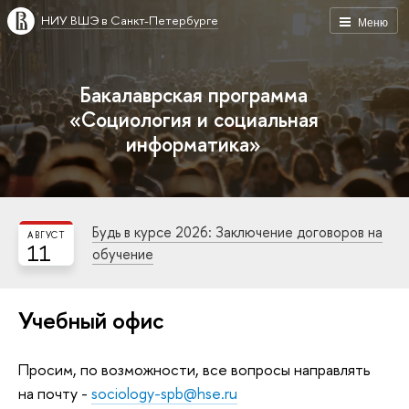
НИУ ВШЭ в Санкт-Петербурге
Меню
Бакалаврская программа
«Социология и социальная
информатика»
Будь в курсе 2026: Заключение договоров на
АВГУСТ
11
обучение
Учебный офис
Просим, по возможности, все вопросы направлять
на почту -
sociology-spb@hse.ru