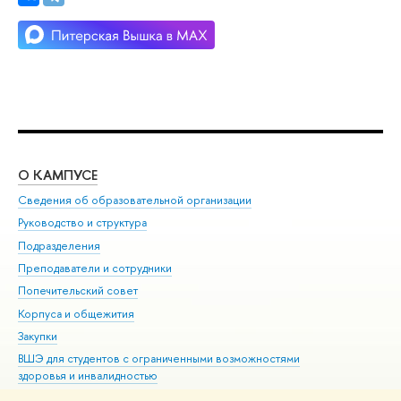
О КАМПУСЕ
ОБ
Сведения об образовательной организации
Мер
Руководство и структура
Мер
Подразделения
Дов
Преподаватели и сотрудники
Ол
Попечительский совет
При
Корпуса и общежития
При
Закупки
Ди
ВШЭ для студентов с ограниченными возможностями
До
здоровья и инвалидностью
Ас
Версия для слабовидящих