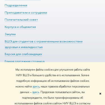
Подразделения
До
Преподаватели и сотрудники
Ол
Попечительский совет
Пр
Корпуса и общежития
Пр
Закупки
Ди
ВШЭ для студентов с ограниченными возможностями
До
здоровья и инвалидностью
Ас
Версия для слабовидящих
Обр
Единая платежная страница
Мы используем файлы cookies для улучшения работы сайта
НИУ ВШЭ и большего удобства его использования. Более
подробную информацию об использовании файлов cookies
Редактору
можно найти
здесь
, наши правила обработки персональных
© НИУ ВШЭ 1993–2026
Адреса и контакты
Условия
данных –
здесь
. Продолжая пользоваться сайтом, вы
использования материалов
Политика конфиденциальности
Карта
✖
подтверждаете, что были проинформированы об
сайта
использовании файлов cookies сайтом НИУ ВШЭ и согласны
Шрифты HSE Sans и HSE Slab разработаны в
Школе дизайна НИУ