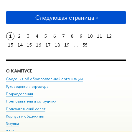
Следующая страница
1
2
3
4
5
6
7
8
9
10
11
12
13
14
15
16
17
18
19
...
35
О КАМПУСЕ
ОБ
Сведения об образовательной организации
Мер
Руководство и структура
Мер
Подразделения
Дов
Преподаватели и сотрудники
Ол
Попечительский совет
При
Корпуса и общежития
При
Закупки
Ди
ВШЭ для студентов с ограниченными возможностями
До