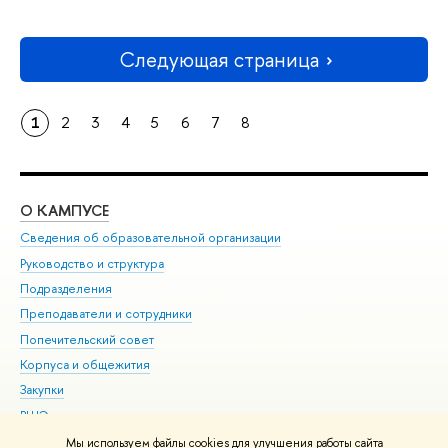
Следующая страница
1
2
3
4
5
6
7
8
О КАМПУСЕ
ОБ
Сведения об образовательной организации
Мер
Руководство и структура
Мер
Подразделения
Дов
Преподаватели и сотрудники
Ол
Попечительский совет
При
Корпуса и общежития
При
Закупки
Ди
ВШЭ для студентов с ограниченными возможностями
До
здоровья и инвалидностью
Ас
Мы используем файлы cookies для улучшения работы сайта