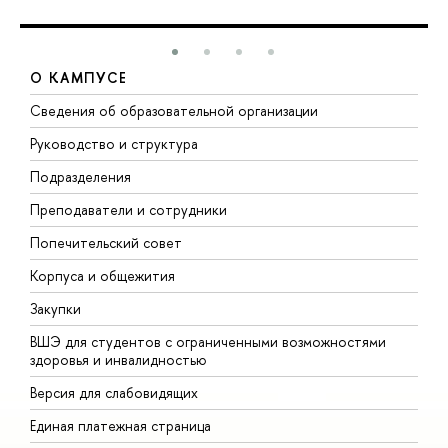
О КАМПУСЕ
Сведения об образовательной организации
М
Руководство и структура
М
Подразделения
Д
Преподаватели и сотрудники
О
Попечительский совет
П
Корпуса и общежития
П
Закупки
Д
ВШЭ для студентов с ограниченными возможностями
Д
здоровья и инвалидностью
А
Версия для слабовидящих
О
Единая платежная страница