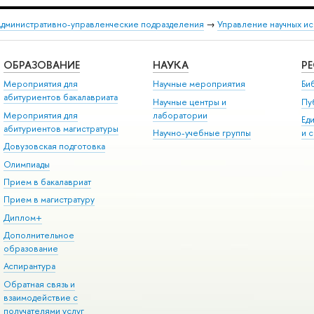
дминистративно-управленческие подразделения
→
Управление научных и
ОБРАЗОВАНИЕ
НАУКА
Р
Мероприятия для
Научные мероприятия
Би
абитуриентов бакалавриата
Научные центры и
Пу
Мероприятия для
лаборатории
Ед
абитуриентов магистратуры
Научно-учебные группы
и 
Довузовская подготовка
Олимпиады
Прием в бакалавриат
Прием в магистратуру
Диплом+
Дополнительное
образование
Аспирантура
Обратная связь и
взаимодействие с
получателями услуг