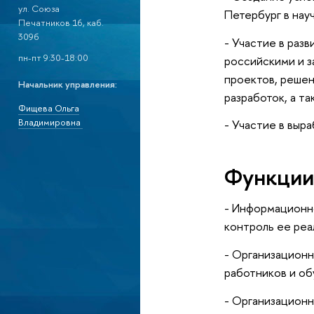
ул. Союза
Петербург в нау
Печатников 16, каб.
309б
- Участие в раз
пн-пт 9:30-18:00
российскими и з
проектов, решен
Начальник управления:
разработок, а т
Фищева Ольга
Владимировна
- Участие в выр
Функции
- Информационн
контроль ее реа
- Организационн
работников и о
- Организацион