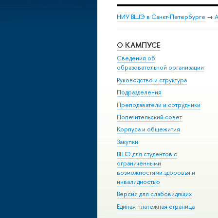
НИУ ВШЭ в Санкт-Петербурге
→
А
О КАМПУСЕ
Сведения об
образовательной организации
Руководство и структура
Подразделения
Преподаватели и сотрудники
Попечительский совет
Корпуса и общежития
Закупки
ВШЭ для студентов с
ограниченными
возможностями здоровья и
инвалидностью
Версия для слабовидящих
Единая платежная страница