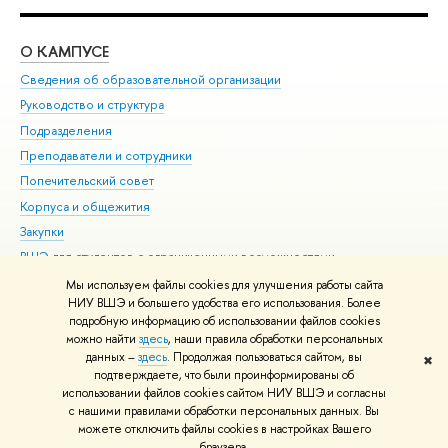
О КАМПУСЕ
ОБ
Сведения об образовательной организации
Мер
Руководство и структура
Мер
Подразделения
Дов
Преподаватели и сотрудники
Ол
Попечительский совет
При
Корпуса и общежития
При
Закупки
Ди
ВШЭ для студентов с ограниченными возможностями
До
здоровья и инвалидностью
Ас
Мы используем файлы cookies для улучшения работы сайта
Версия для слабовидящих
НИУ ВШЭ и большего удобства его использования. Более
Обр
подробную информацию об использовании файлов cookies
Единая платежная страница
можно найти
здесь
, наши правила обработки персональных
данных –
здесь
. Продолжая пользоваться сайтом, вы
✖
Редактору
подтверждаете, что были проинформированы об
© НИУ ВШЭ 1993–2026
Адреса и контакты
Условия использования
использовании файлов cookies сайтом НИУ ВШЭ и согласны
с нашими правилами обработки персональных данных. Вы
материалов
Политика конфиденциальности
Карта сайта
можете отключить файлы cookies в настройках Вашего
Шрифты HSE Sans и HSE Slab разработаны в
Школе дизайна НИУ ВШЭ
браузера.