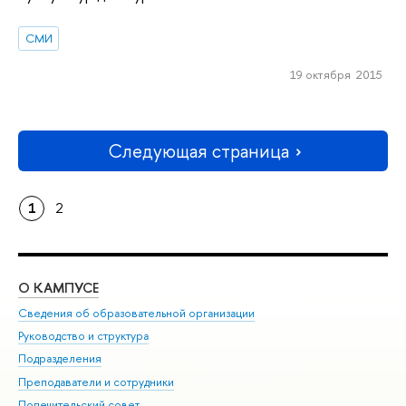
СМИ
19 октября 2015
Следующая страница
1
2
О КАМПУСЕ
ОБ
Сведения об образовательной организации
Мер
Руководство и структура
Мер
Подразделения
Дов
Преподаватели и сотрудники
Ол
Попечительский совет
При