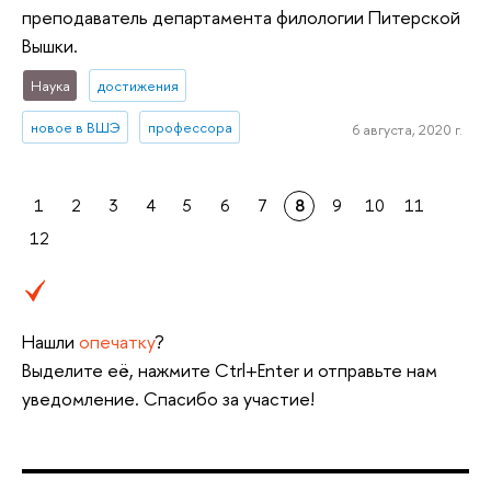
преподаватель департамента филологии Питерской
Вышки.
Наука
достижения
новое в ВШЭ
профессора
6 августа, 2020 г.
1
2
3
4
5
6
7
8
9
10
11
12
Нашли
опечатку
?
Выделите её, нажмите Ctrl+Enter и отправьте нам
уведомление. Спасибо за участие!