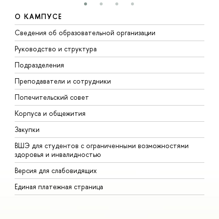
О КАМПУСЕ
Сведения об образовательной организации
М
Руководство и структура
М
Подразделения
Д
Преподаватели и сотрудники
О
Попечительский совет
П
Корпуса и общежития
П
Закупки
Д
ВШЭ для студентов с ограниченными возможностями
Д
здоровья и инвалидностью
А
Версия для слабовидящих
О
Единая платежная страница