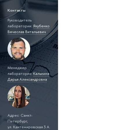
Контакты
Руководитель
лаборатории:
Якубенко
Вячеслав Витальевич
Менеджер
лаборатории:
Кальнина
Дарья Александровна
Адрес: Санкт-
Петербург,
ул. Кантемировская 3 A.