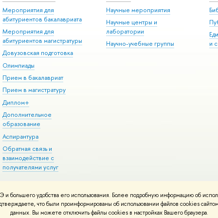
Мероприятия для
Научные мероприятия
Би
абитуриентов бакалавриата
Научные центры и
Пу
Мероприятия для
лаборатории
Ед
абитуриентов магистратуры
Научно-учебные группы
и 
Довузовская подготовка
Олимпиады
Прием в бакалавриат
Прием в магистратуру
Диплом+
Дополнительное
образование
Аспирантура
Обратная связь и
взаимодействие с
получателями услуг
 и большего удобства его использования. Более подробную информацию об испол
онтакты
Условия использования материалов
Политика конфиденциальност
подтверждаете, что были проинформированы об использовании файлов cookies сай
ботаны в
Школе дизайна НИУ ВШЭ
данных. Вы можете отключить файлы cookies в настройках Вашего браузера.