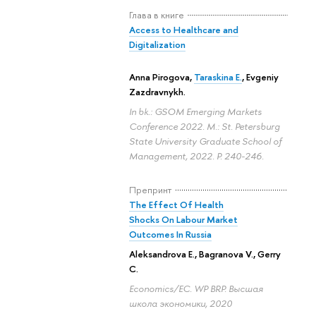
Глава в книге
Access to Healthcare and
Digitalization
Anna Pirogova
,
Taraskina E.
,
Evgeniy
Zazdravnykh
.
In bk.: GSOM Emerging Markets
Conference 2022. M.: St. Petersburg
State University Graduate School of
Management, 2022.
P. 240-246.
Препринт
The Effect Of Health
Shocks On Labour Market
Outcomes In Russia
Aleksandrova E.
,
Bagranova V.
,
Gerry
C.
Economics/EC. WP BRP. Высшая
школа экономики, 2020