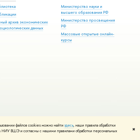
блиотека
Министерство науки и
высшего образования РФ
бликации
Министерство просвещения
иный архив экономических
РФ
социологических данных
Массовые открытые онлайн-
курсы
ьзовании файлов cookies можно найти
здесь
, наши правила обработки
и
Карта сайта
Редактору
✖
том НИУ ВШЭ и согласны с нашими правилами обработки персональных