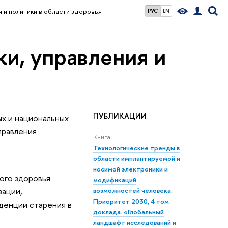
 и политики в области здоровья
РУС
EN
и, управления и
ПУБЛИКАЦИИ
х и национальных
правления
Книга
Технологические тренды в
области имплантируемой и
носимой электроники и
ого здоровья
модификаций
зации,
возможностей человека.
Приоритет 2030, 4 том
денции старения в
доклада. «Глобальный
ландшафт исследований и