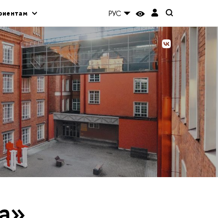
риентам
РУС
а»