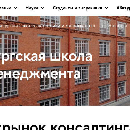
вание
Наука
Студенты и выпускники
Абиту
рбургская школа экономики и менеджмента
Новости
ргская школа
енеджмента
«рынок консалтинг