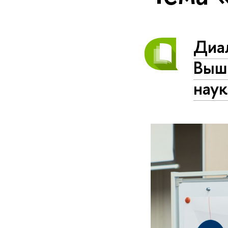
Диал
Выш
наук