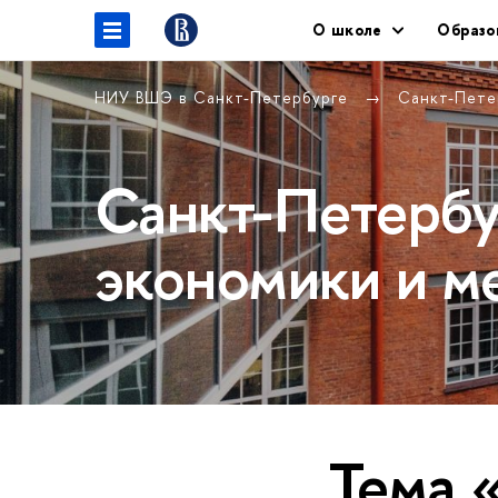
О школе
Образо
НИУ ВШЭ в Санкт-Петербурге
Санкт-Пете
Санкт-Петербу
экономики и м
Тема 