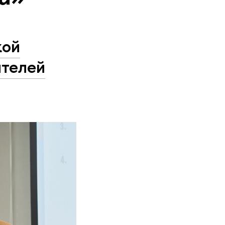
кой
ителей