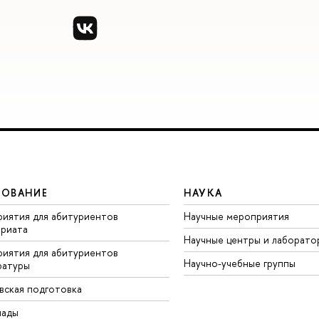
ЗОВАНИЕ
НАУКА
иятия для абитуриентов
Научные мероприятия
вриата
Научные центры и лаборато
иятия для абитуриентов
Научно-учебные группы
ратуры
вская подготовка
иады