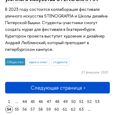
В 2023 году состоится коллаборация фестиваля
уличного искусства STENOGRAFFIA и Школы дизайна
Питерской Вышки. Студенты-участники смогут
создать мурал для фестиваля в Екатеринбурге.
Куратором проекта выступит художник и дизайнер
Андрей Люблинский, который преподает в
петербургском кампусе.
Общество
идеи и опыт
студенты
27 февраля 2023
Следующая страница
1
...
44
45
46
47
48
49
50
51
52
53
54
55
56
57
58
59
60
61
62
63
...