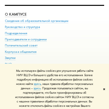
О КАМПУСЕ
ОБ
Сведения об образовательной организации
Мер
Руководство и структура
Мер
Подразделения
Дов
Преподаватели и сотрудники
Ол
Попечительский совет
При
Корпуса и общежития
При
Закупки
Ди
ВШЭ для студентов с ограниченными возможностями
До
здоровья и инвалидностью
Ас
Мы используем файлы cookies для улучшения работы сайта
Версия для слабовидящих
НИУ ВШЭ и большего удобства его использования. Более
Обр
подробную информацию об использовании файлов cookies
Единая платежная страница
можно найти
здесь
, наши правила обработки персональных
данных –
здесь
. Продолжая пользоваться сайтом, вы
✖
Редактору
подтверждаете, что были проинформированы об
© НИУ ВШЭ 1993–2026
Адреса и контакты
Условия использования
использовании файлов cookies сайтом НИУ ВШЭ и согласны
с нашими правилами обработки персональных данных. Вы
материалов
Политика конфиденциальности
Карта сайта
можете отключить файлы cookies в настройках Вашего
Шрифты HSE Sans и HSE Slab разработаны в
Школе дизайна НИУ ВШЭ