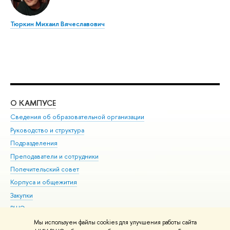
Тюркин Михаил Вячеславович
О КАМПУСЕ
ОБ
Сведения об образовательной организации
Мер
Руководство и структура
Мер
Подразделения
Дов
Преподаватели и сотрудники
Ол
Попечительский совет
При
Корпуса и общежития
При
Закупки
Ди
ВШЭ для студентов с ограниченными возможностями
До
здоровья и инвалидностью
Ас
Мы используем файлы cookies для улучшения работы сайта